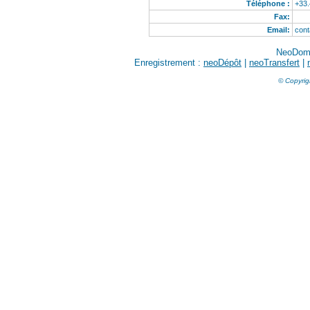
Téléphone :
+33
Fax:
Email:
con
NeoDom
Enregistrement :
neoDépôt
|
neoTransfert
|
© Copyrig