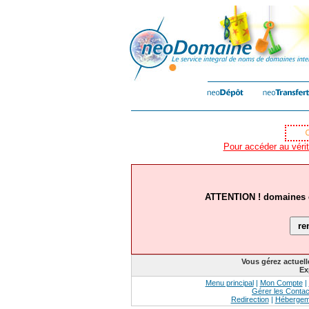
Pour accéder au vérit
ATTENTION ! domaines ex
Vous gérez actuel
Ex
Menu principal
|
Mon Compte
|
Gérer les Contac
Redirection
|
Hébergem