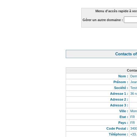
Menu d'accès rapide à vo
Gérer un autre domaine :
Contacts of
Conta
Nom :
De
Prénom :
Jea
Société :
Tes
Adresse 1 :
36 r
Adresse 2 :
Adresse 3 :
Ville :
Mont
Etat :
FR
Pays :
FR
Code Postal :
340
Téléphone :
+33