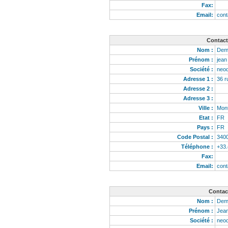
Fax:
Email:
con
Contact 
Nom :
De
Prénom :
jea
Société :
neo
Adresse 1 :
36 r
Adresse 2 :
Adresse 3 :
Ville :
Mont
Etat :
FR
Pays :
FR
Code Postal :
340
Téléphone :
+33
Fax:
Email:
con
Contac
Nom :
De
Prénom :
Jea
Société :
neo