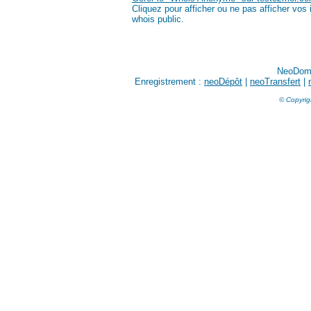
Cliquez pour afficher ou ne pas afficher vo
whois public.
NeoDom
Enregistrement :
neoDépôt
|
neoTransfert
|
© Copyrig